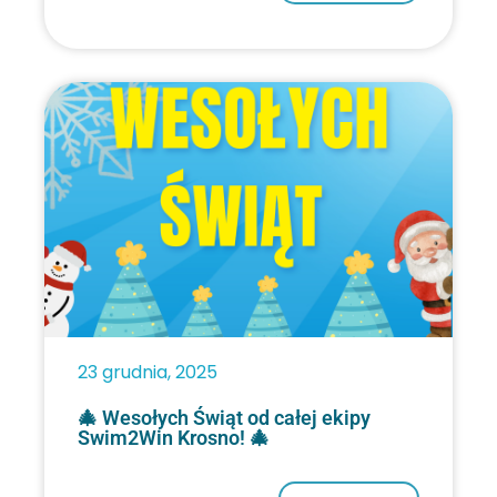
23 grudnia, 2025
🎄 Wesołych Świąt od całej ekipy
Swim2Win Krosno! 🎄