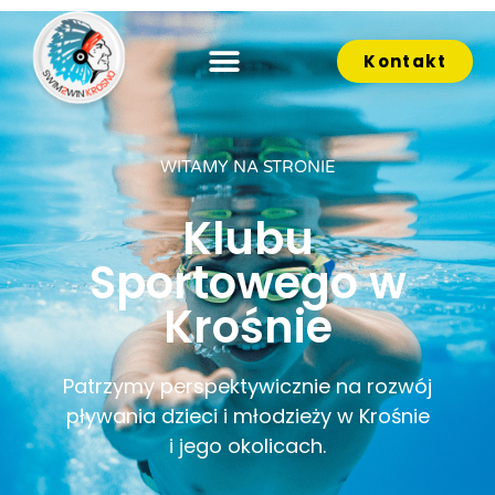
Kontakt
WITAMY NA STRONIE
Klubu
Sportowego w
Krośnie
Patrzymy perspektywicznie na rozwój
pływania dzieci i młodzieży w Krośnie
i jego okolicach.