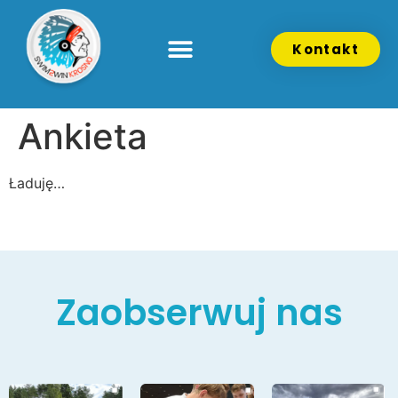
Kontakt
Ankieta
Ładuję…
Zaobserwuj nas