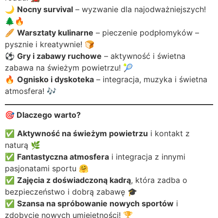
🌙
Nocny survival
– wyzwanie dla najodważniejszych!
🌲🔥
🥖
Warsztaty kulinarne
– pieczenie podpłomyków –
pysznie i kreatywnie! 🍞
⚽
Gry i zabawy ruchowe
– aktywność i świetna
zabawa na świeżym powietrzu! 🎾
🔥
Ognisko i dyskoteka
– integracja, muzyka i świetna
atmosfera! 🎶
🎯
Dlaczego warto?
✅
Aktywność na świeżym powietrzu
i kontakt z
naturą 🌿
✅
Fantastyczna atmosfera
i integracja z innymi
pasjonatami sportu 🤗
✅
Zajęcia z doświadczoną kadrą
, która zadba o
bezpieczeństwo i dobrą zabawę 🎓
✅
Szansa na spróbowanie nowych sportów
i
zdobycie nowych umiejętności! 🏆