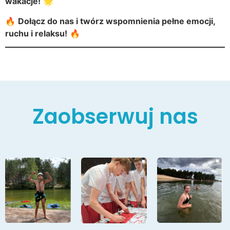
wakacje!
🌟
🔥
Dołącz do nas i twórz wspomnienia pełne emocji,
ruchu i relaksu!
🔥
Zaobserwuj nas