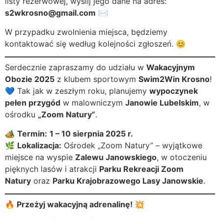
listy rezerwowej, wyślij jego dane na adres:
s2wkrosno@gmail.com
✉️
W przypadku zwolnienia miejsca, będziemy
kontaktować się według kolejności zgłoszeń. 😊
Serdecznie zapraszamy do udziału w
Wakacyjnym
Obozie 2025
z klubem sportowym
Swim2Win Krosno
!
💙 Tak jak w zeszłym roku, planujemy
wypoczynek
pełen przygód
w malowniczym
Janowie Lubelskim
, w
ośrodku
„Zoom Natury”
.
🏕️
Termin:
1 – 10 sierpnia 2025 r.
🌿
Lokalizacja:
Ośrodek „Zoom Natury” – wyjątkowe
miejsce na wyspie
Zalewu Janowskiego
, w otoczeniu
pięknych lasów i atrakcji
Parku Rekreacji Zoom
Natury
oraz
Parku Krajobrazowego Lasy Janowskie
.
🔥
Przeżyj wakacyjną adrenalinę!
💥