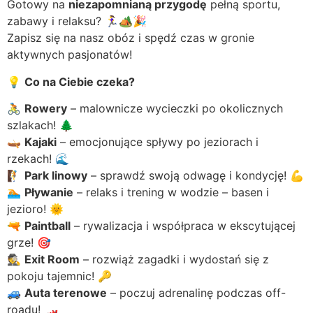
Gotowy na
niezapomnianą przygodę
pełną sportu,
zabawy i relaksu? 🏃‍♀️🏕️🎉
Zapisz się na nasz obóz i spędź czas w gronie
aktywnych pasjonatów!
💡
Co na Ciebie czeka?
🚴
Rowery
– malownicze wycieczki po okolicznych
szlakach! 🌲
🛶
Kajaki
– emocjonujące spływy po jeziorach i
rzekach! 🌊
🧗
Park linowy
– sprawdź swoją odwagę i kondycję! 💪
🏊
Pływanie
– relaks i trening w wodzie – basen i
jezioro! 🌞
🔫
Paintball
– rywalizacja i współpraca w ekscytującej
grze! 🎯
🕵️
Exit Room
– rozwiąż zagadki i wydostań się z
pokoju tajemnic! 🔑
🚙
Auta terenowe
– poczuj adrenalinę podczas off-
roadu! 🏎️