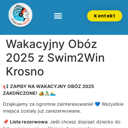
Kontakt
Wakacyjny Obóz
2025 z Swim2Win
Krosno
📢
ZAPISY NA WAKACYJNY OBÓZ 2025
ZAKOŃCZONE!
🏕️🚴‍♂️🏊‍♂️
Dziękujemy za ogromne zainteresowanie! 💙 Wszystkie
miejsca zostały już zarezerwowane.
📌
Lista rezerwowa
: Jeśli chcesz dopisać dziecko do