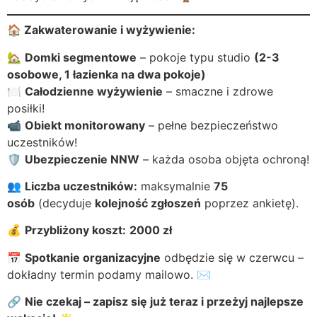
🏠
Zakwaterowanie i wyżywienie:
🏡
Domki segmentowe
– pokoje typu studio
(2-3
osobowe, 1 łazienka na dwa pokoje)
🍽️
Całodzienne wyżywienie
– smaczne i zdrowe
posiłki!
📹
Obiekt monitorowany
– pełne bezpieczeństwo
uczestników!
🛡️
Ubezpieczenie NNW
– każda osoba objęta ochroną!
👥
Liczba uczestników:
maksymalnie
75
osób
(decyduje
kolejność zgłoszeń
poprzez ankietę).
💰
Przybliżony koszt:
2000 zł
📅
Spotkanie organizacyjne
odbędzie się w czerwcu –
dokładny termin podamy mailowo. ✉️
🔗
Nie czekaj – zapisz się już teraz i przeżyj najlepsze